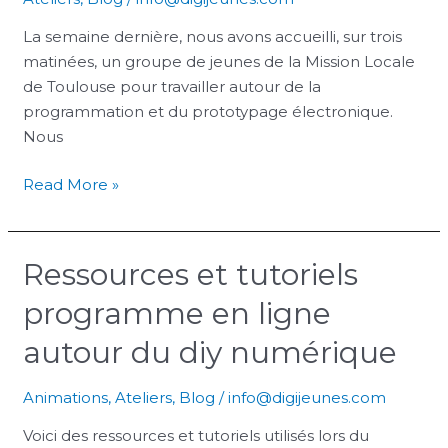
La semaine dernière, nous avons accueilli, sur trois
matinées, un groupe de jeunes de la Mission Locale
de Toulouse pour travailler autour de la
programmation et du prototypage électronique.
Nous
Read More »
Ressources et tutoriels
Ressources
et
programme en ligne
tutoriels
programme
autour du diy numérique
en
ligne
Animations
,
Ateliers
,
Blog
/
info@digijeunes.com
autour
Voici des ressources et tutoriels utilisés lors du
du