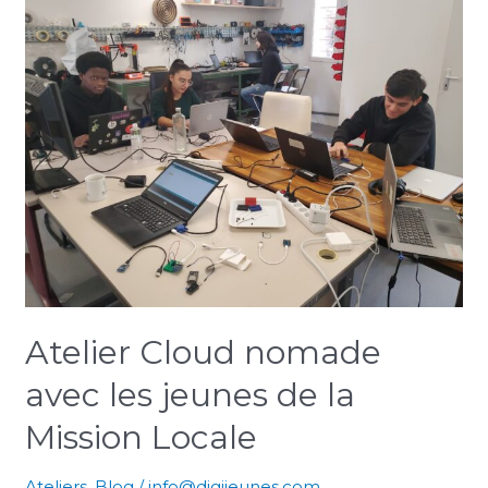
Cloud
nomade
avec
les
jeunes
de
la
Mission
Locale
Atelier Cloud nomade
avec les jeunes de la
Mission Locale
Ateliers
,
Blog
/
info@digijeunes.com