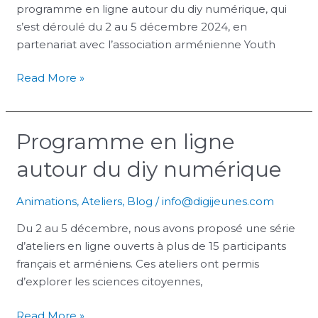
programme en ligne autour du diy numérique, qui
diy
s’est déroulé du 2 au 5 décembre 2024, en
numérique
partenariat avec l’association arménienne Youth
Read More »
Programme en ligne
Programme
en
autour du diy numérique
ligne
autour
Animations
,
Ateliers
,
Blog
/
info@digijeunes.com
du
diy
Du 2 au 5 décembre, nous avons proposé une série
numérique
d’ateliers en ligne ouverts à plus de 15 participants
français et arméniens. Ces ateliers ont permis
d’explorer les sciences citoyennes,
Read More »