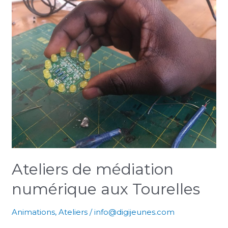
Ateliers
de
médiation
numérique
aux
Tourelles
Ateliers de médiation
numérique aux Tourelles
Animations
,
Ateliers
/
info@digijeunes.com