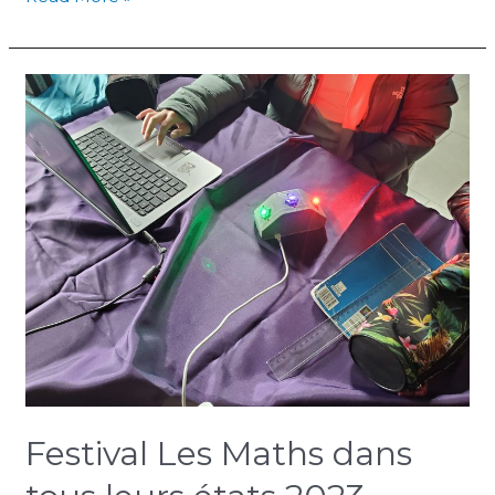
Festival
Les
Maths
dans
tous
leurs
états
2023
Festival Les Maths dans