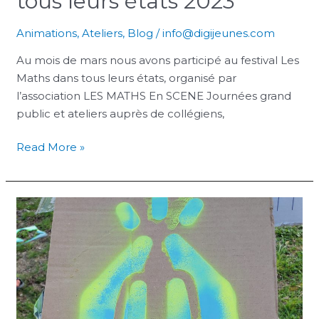
tous leurs états 2023
Animations
,
Ateliers
,
Blog
/
info@digijeunes.com
Au mois de mars nous avons participé au festival Les
Maths dans tous leurs états, organisé par
l’association LES MATHS En SCENE Journées grand
public et ateliers auprès de collégiens,
Read More »
Ateliers
d’inclusion
numérique
au
Campus
de
l’Université