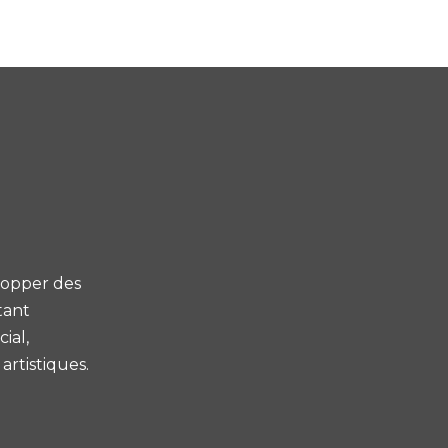
elopper des
tant
ial,
rtistiques.