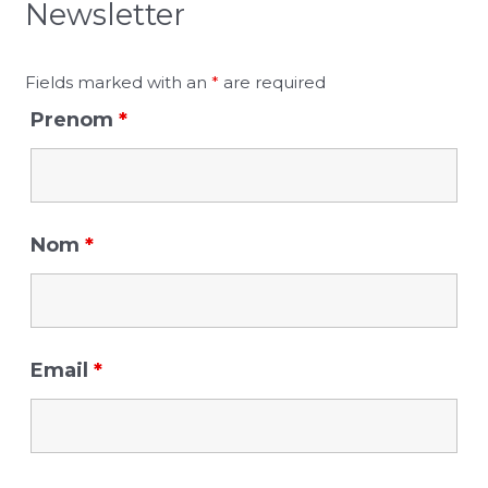
Newsletter
c
h
f
Fields marked with an
*
are required
o
Prenom
*
r
:
Nom
*
Email
*