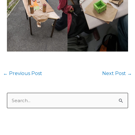
←
Previous Post
Next Post
→
S
e
a
r