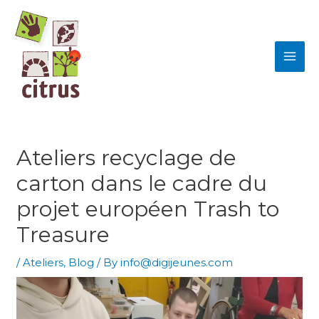
Skip
MAI
to
ME
content
Ateliers recyclage de
carton dans le cadre du
projet européen Trash to
Treasure
/
Ateliers
,
Blog
/ By
info@digijeunes.com