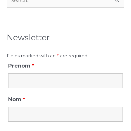
S
e
a
r
Newsletter
c
h
f
Fields marked with an
*
are required
o
Prenom
*
r
:
Nom
*