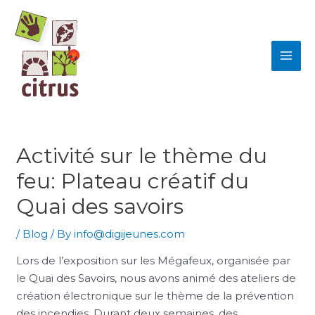
Skip
MAI
to
ME
content
Activité sur le thème du
feu: Plateau créatif du
Quai des savoirs
/
Blog
/ By
info@digijeunes.com
Lors de l’exposition sur les Mégafeux, organisée par
le Quai des Savoirs, nous avons animé des ateliers de
création électronique sur le thème de la prévention
des incendies. Durant deux semaines, des