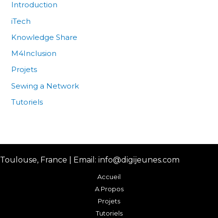
Introduction
iTech
Knowledge Share
M4Inclusion
Projets
Sewing a Network
Tutoriels
Toulouse, France | Email: info@digijeunes.com
Accueil
A Propos
Projets
Tutoriels