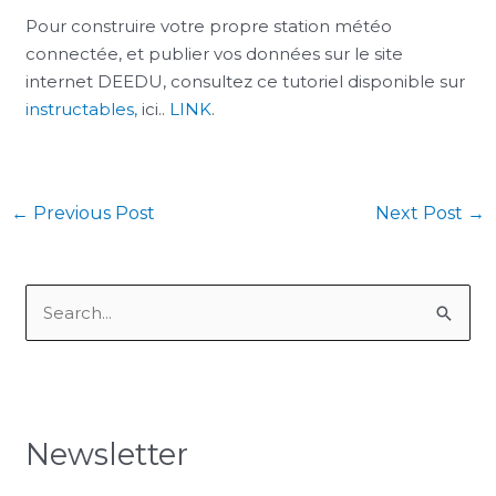
Pour construire votre propre station météo
connectée, et publier vos données sur le site
internet DEEDU, consultez ce tutoriel disponible sur
instructables,
ici..
LINK
.
←
Previous Post
Next Post
→
S
e
a
r
Newsletter
c
h