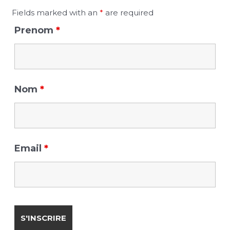
f
Fields marked with an
*
are required
o
Prenom
*
r
:
Nom
*
Email
*