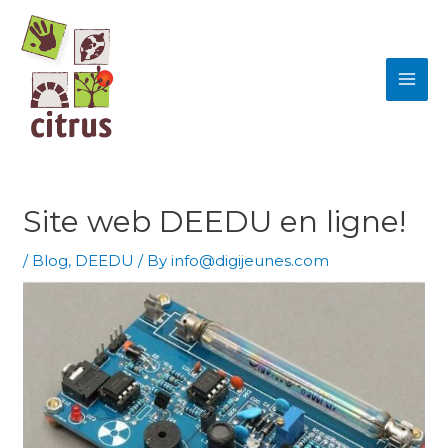
Skip
MAI
to
ME
content
Site web DEEDU en ligne!
/
Blog
,
DEEDU
/ By
info@digijeunes.com