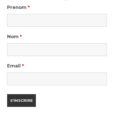
o
Prenom
*
r
:
Nom
*
Email
*