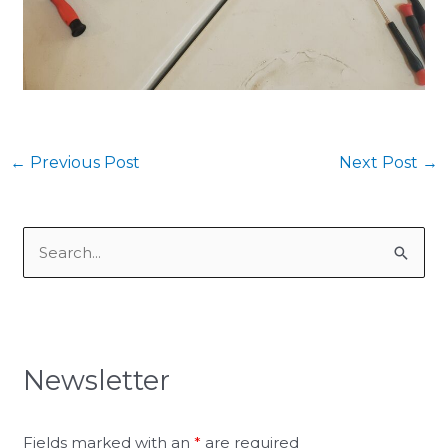
←
Previous Post
Next Post
→
S
e
a
r
Newsletter
c
h
f
Fields marked with an
*
are required