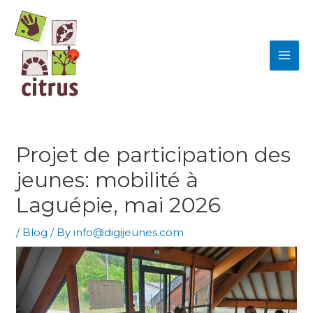
Skip
MAI
to
ME
content
Projet de participation des
jeunes: mobilité à
Laguépie, mai 2026
/
Blog
/ By
info@digijeunes.com