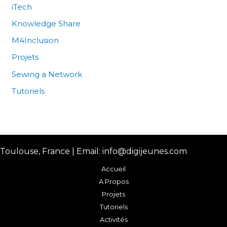
iTech
Knowledge Share
M4Inclusion
Projets
Sewing a Network
Tutoriels
Toulouse, France | Email: info@digijeunes.com
Accueil
A Propos
Projets
Tutoriels
Activités