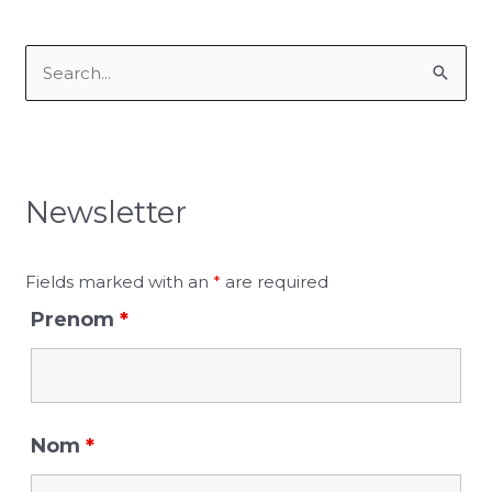
S
e
a
r
Newsletter
c
h
f
Fields marked with an
*
are required
o
Prenom
*
r
:
Nom
*