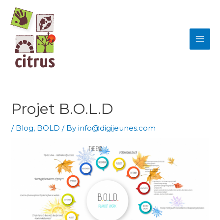
Skip
MAI
to
ME
content
Projet B.O.L.D
/
Blog
,
BOLD
/ By
info@digijeunes.com