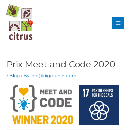
Skip
MAI
to
ME
content
Prix Meet and Code 2020
/
Blog
/ By
info@digijeunes.com