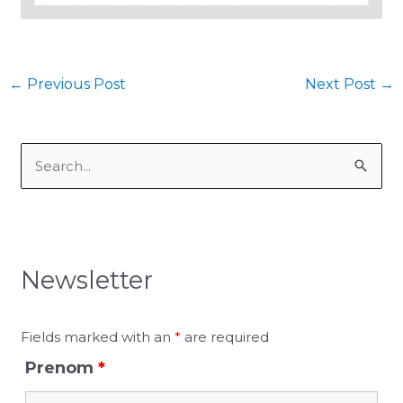
←
Previous Post
Next Post
→
S
e
a
r
Newsletter
c
h
f
Fields marked with an
*
are required
o
Prenom
*
r