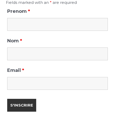
f
Fields marked with an
*
are required
o
Prenom
*
r
:
Nom
*
Email
*