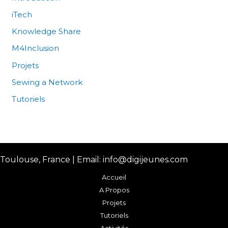
iTech
Knowledge Share
M4Inclusion
Projets
Sewing a Network
Tutoriels
Toulouse, France | Email: info@digijeunes.com
Accueil
A Propos
Projets
Tutoriels