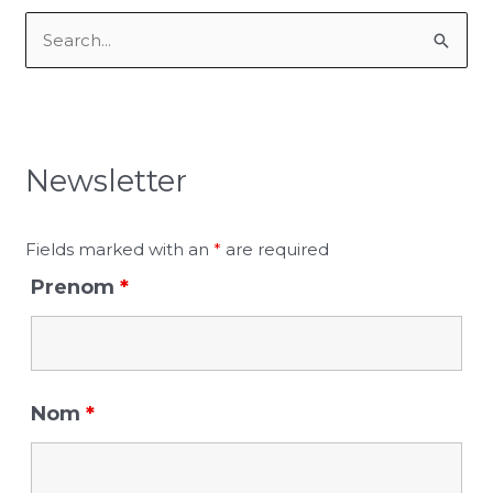
S
e
a
r
Newsletter
c
h
f
Fields marked with an
*
are required
o
Prenom
*
r
:
Nom
*