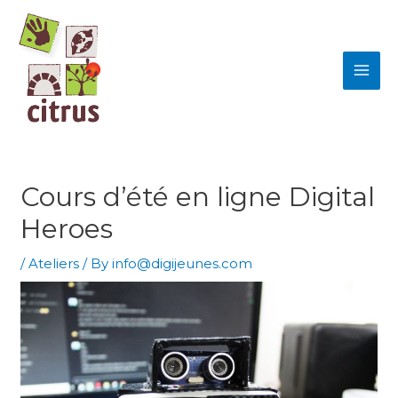
Skip
MAI
to
ME
content
Cours d’été en ligne Digital
Heroes
/
Ateliers
/ By
info@digijeunes.com