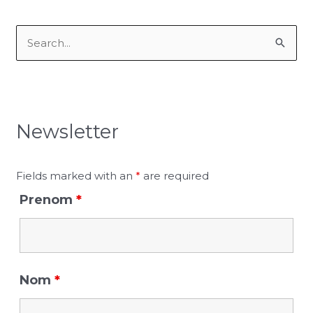
S
e
a
r
Newsletter
c
h
f
Fields marked with an
*
are required
o
Prenom
*
r
:
Nom
*