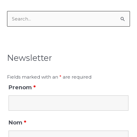
S
e
a
r
Newsletter
c
h
f
Fields marked with an
*
are required
o
Prenom
*
r
:
Nom
*