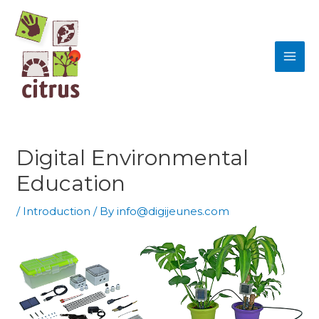
Skip
MAI
to
ME
content
Digital Environmental
Education
/
Introduction
/ By
info@digijeunes.com