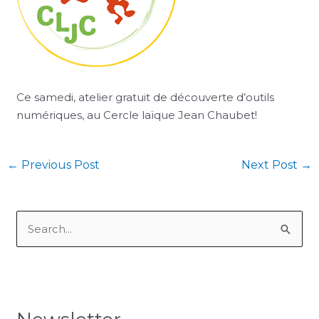
Ce samedi, atelier gratuit de découverte d’outils
numériques, au Cercle laïque Jean Chaubet!
←
Previous Post
Next Post
→
S
e
a
r
c