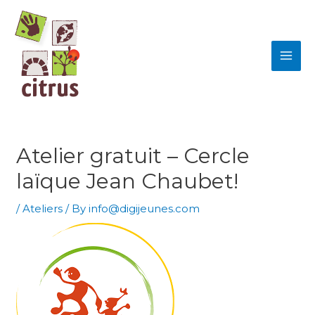
Skip
MAI
to
ME
content
Atelier gratuit – Cercle
laïque Jean Chaubet!
/
Ateliers
/ By
info@digijeunes.com