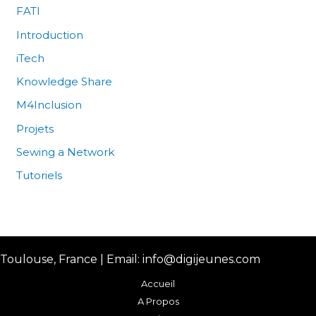
FATI
Introduction
iTech
Knowledge Share
M4Inclusion
Projets
Sewing a Network
Tutoriels
Toulouse, France | Email: info@digijeunes.com
Accueil
A Propos