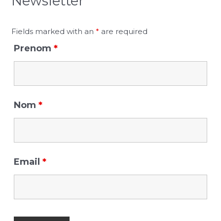
Newsletter
h
f
Fields marked with an
*
are required
o
Prenom
*
r
:
Nom
*
Email
*