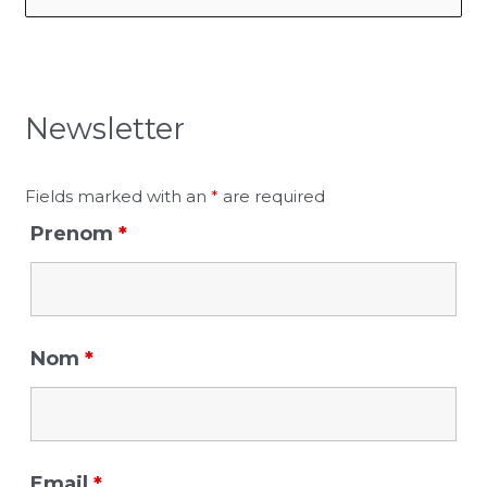
e
a
r
Newsletter
c
h
f
Fields marked with an
*
are required
o
Prenom
*
r
:
Nom
*
Email
*